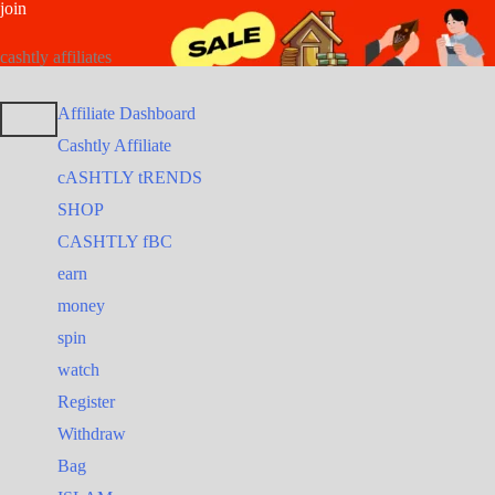
join
Post
Skip
Search
to
for:
navigation
cashtly affiliates
content
Affiliate Dashboard
Cashtly Affiliate
cASHTLY tRENDS
SHOP
CASHTLY fBC
earn
money
spin
watch
Register
Withdraw
Bag