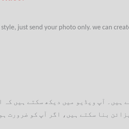
style, just send your photo only. we can creat
ہیں۔ آپ ویڈیو میں دیکھ سکتے ہیں کہ اگ
ائن بنا سکتے ہیں، اگر آپ کو ضرورت ہو 