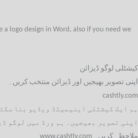
e a logo design in Word, also if you need we
کیشٹلی لوگو ڈیزائن
اپنی تصویر بھیجیں اور ڈیزائن منتخب کریں۔
cashtly.com
ہم ایک کیشٹلی اینیمیٹڈ ویڈیو بنا سکتے 
اپنی تصویر بھیجیں۔ ہم ورڈ میں لوگو ڈیز
www.cashtly.com ملاحظہ کریں۔