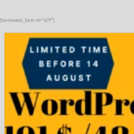
[forminator_form id=”679″]